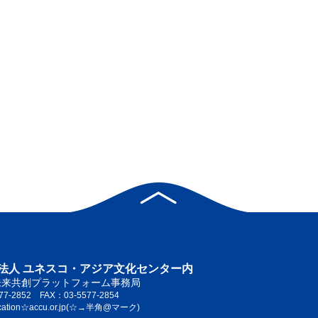
法人 ユネスコ・アジア文化センター内
未来共創プラットフォーム事務局
77-2852 FAX：03-5577-2854
cation☆accu.or.jp(☆→半角@マーク)