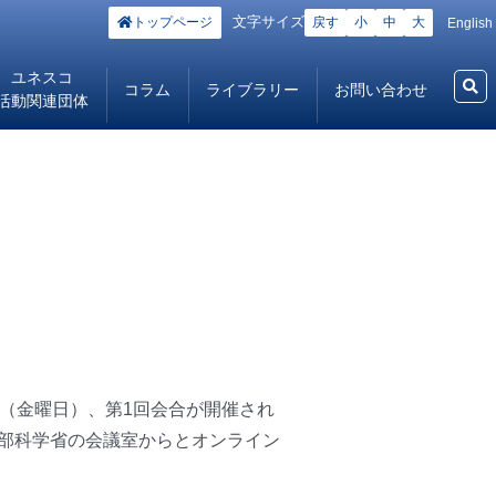
文字サイズ
トップページ
戻す
小
中
大
English
ユネスコ
コラム
ライブラリー
お問い合わせ
活動関連団体
日（金曜日）、第1回会合が開催され
文部科学省の会議室からとオンライン