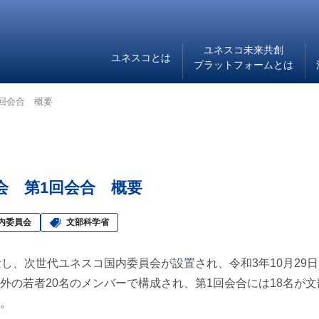
ユネスコ未来共創
ユネスコとは
プラットフォームとは
回会合 概要
会 第1回会合 概要
内委員会
文部科学省
し、次世代ユネスコ国内委員会が設置され、令和3年10月29
外の若者20名のメンバーで構成され、第1回会合には18名が
。