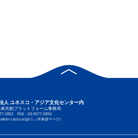
法人 ユネスコ・アジア文化センター内
未来共創プラットフォーム事務局
77-2852 FAX：03-5577-2854
cation☆accu.or.jp(☆→半角@マーク)