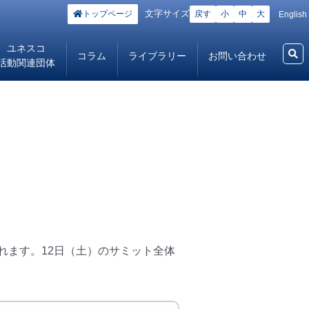
文字サイズ
トップページ
戻す
小
中
大
English
ユネスコ
コラム
ライブラリー
お問い合わせ
活動関連団体
されます。12日（土）のサミット全体