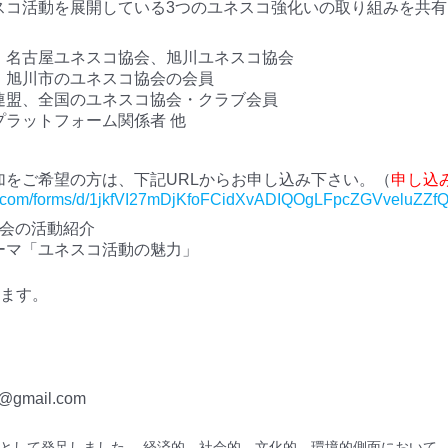
ネスコ活動を展開している3つのユネスコ強化いの取り組みを共
、名古屋ユネスコ協会、旭川ユネスコ協会
、旭川市のユネスコ協会の会員
連盟、全国のユネスコ協会・クラブ会員
プラットフォーム関係者 他
加をご希望の方は、下記URLからお申し込み下さい。（
申し込み
le.com/forms/d/1jkfVI27mDjKfoFCidXvADIQOgLFpcZGVveluZZfQq
協会の活動紹介
ーマ「ユネスコ活動の魅力」
ます。
b@gmail.com
認定事業として発足しました。 経済的、社会的、文化的、環境的側面におい