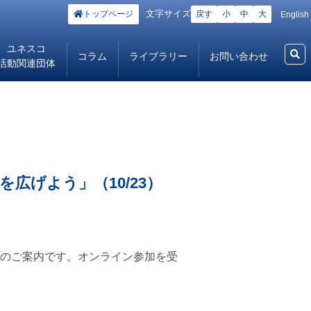
文字サイズ
トップページ
戻す
小
中
大
English
ユネスコ
コラム
ライブラリー
お問い合わせ
活動関連団体
広げよう」（10/23）
のご案内です。オンライン参加を受