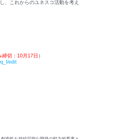
有し、これからのユネスコ活動を考え
締切：10月17日
）
_I/edit
て、創造性を持続可能な開発の戦力的要素と