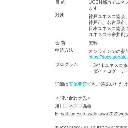
目 的
UCCN都市でユ
ます
対象
神戸ユネスコ協会
神戸市、名古屋市
日本ユネスコ協会
ユネスコ未来共創
会 費
無料
申込方法
オンラインでの参
https://docs.goog
プログラム
・3都市ユネスコ
・ダイアログ テ
詳細は
実施要領
でもご確認いただけ
＜問い合わせ先＞
旭川ユネスコ協会
E-mail: unesco.asahikawa2022we
※UCCNは2004年にUNESCOの