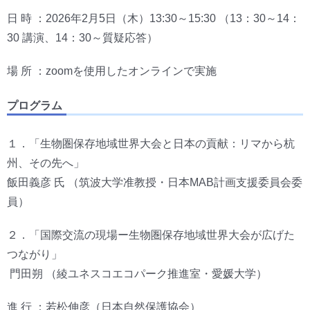
日 時 ：2026年2月5日（木）13:30～15:30 （13：30～14：
30 講演、14：30～質疑応答）
場 所 ：zoomを使用したオンラインで実施
プログラム
１．「生物圏保存地域世界大会と日本の貢献：リマから杭
州、その先へ」
飯田義彦 氏 （筑波大学准教授・日本MAB計画支援委員会委
員）
２．「国際交流の現場ー生物圏保存地域世界大会が広げた
つながり」
門田朔 （綾ユネスコエコパーク推進室・愛媛大学）
進 行 ：若松伸彦（日本自然保護協会）