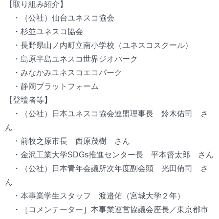
【取り組み紹介】
・（公社）仙台ユネスコ協会
・杉並ユネスコ協会
・長野県山ノ内町立南小学校（ユネスコスクール）
・島原半島ユネスコ世界ジオパーク
・みなかみユネスコエコパーク
・静岡プラットフォーム
【登壇者等】
・（公社）日本ユネスコ協会連盟理事長 鈴木佑司 さ
ん
・前牧之原市長 西原茂樹 さん
・金沢工業大学SDGs推進センター長 平本督太郎 さん
・（公社）日本青年会議所次年度副会頭 光田侑司 さ
ん
・本事業学生スタッフ 渡邉佑（宮城大学２年）
・［コメンテーター］本事業運営協議会座長／東京都市