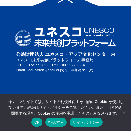
公益財団法人 ユネスコ・アジア文化センター内
ユネスコ未来共創プラットフォーム事務局
TEL：03-5577-2852 FAX：03-5577-2854
Email：education☆accu.or.jp(☆→半角@マーク)
私たちについて
当ウェブサイトでは、サイトの利便性向上を目的にCookie を使用し
サイトポリシー
ています。詳細はサイトポリシーをご覧ください。また、引き続き
当サイトの推奨ブラウザ
閲覧する場合、Cookie の使用を承諾したものとみなされます。
サイトマップ
OK
拒否する
サイトポリシー