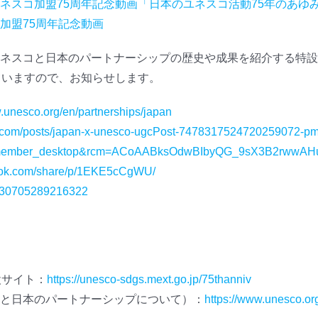
ネスコ加盟75周年記念動画「日本のユネスコ活動75年のあゆみ
加盟75周年記念動画
ネスコと日本のパートナーシップの歴史や成果を紹介する特設
ていますので、お知らせします。
w.unesco.org/en/partnerships/japan
in.com/posts/japan-x-unesco-ugcPost-7478317524720259072-pm
=member_desktop&rcm=ACoAABksOdwBIbyQG_9sX3B2rwwAH
book.com/share/p/1EKE5cCgWU/
72530705289216322
設サイト：
https://unesco-sdgs.mext.go.jp/75thanniv
と日本のパートナーシップについて）：
https://www.unesco.or