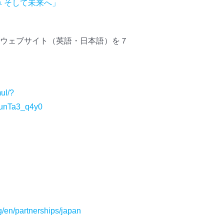
 そして未来へ」
ウェブサイト（英語・日本語）を７
uI/?
unTa3_q4y0
g/en/partnerships/japan