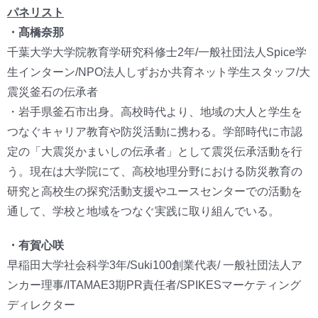
パネリスト
・髙橋奈那
千葉大学大学院教育学研究科修士2年/一般社団法人Spice学
生インターン/NPO法人しずおか共育ネット学生スタッフ/大
震災釜石の伝承者
・岩手県釜石市出身。高校時代より、地域の大人と学生を
つなぐキャリア教育や防災活動に携わる。学部時代に市認
定の「大震災かまいしの伝承者」として震災伝承活動を行
う。現在は大学院にて、高校地理分野における防災教育の
研究と高校生の探究活動支援やユースセンターでの活動を
通して、学校と地域をつなぐ実践に取り組んでいる。
・有賀心咲
早稲田大学社会科学3年/Suki100創業代表/ 一般社団法人ア
ンカー理事/ITAMAE3期PR責任者/SPIKESマーケティング
ディレクター