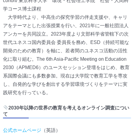
cohort/ 東京科学大学 環境・社会理工学院 社会・人間科
学コース博士課程
大学時代より、中高生の探究学習の伴走支援や、キャリ
アをテーマとした出張授業を行い、2021年に一般社団法人
アンカーを共同設立。2023年度より文部科学省管轄下の次
世代ユネスコ国内委員会 委員長を務め、ESD（持続可能な
開発のための教育）を軸に、若者間のユネスコ活動の活性
化に取り組む。The 6th Asia-Pacific Meeting on Education
2030（APMED6）のユースセッション登壇をはじめ、教育
系国際会議にも多数参加。現在は大学院で教育工学を専攻
し、自発的な学びを創出する学習環境づくりをテーマに実
践研究を行っている。
2030年以降の世界の教育を考えるオンライン調査につい
て
公式ホームページ
（英語）