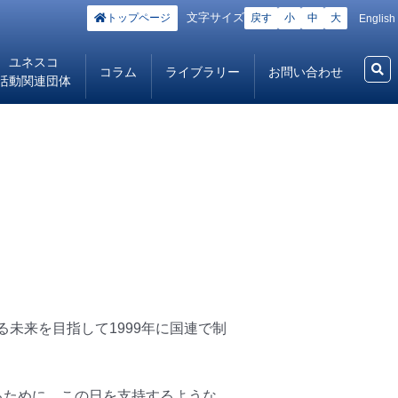
文字サイズ
トップページ
戻す
小
中
大
English
ユネスコ
コラム
ライブラリー
お問い合わせ
活動関連団体
未来を目指して1999年に国連で制
るために、この日を支持するような