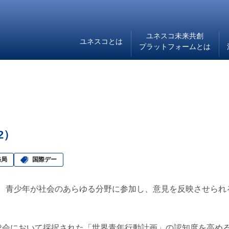
ユネスコ未来共創
ユネスコとは
プラットフォームとは
2）
務局
国際デー
す。青少年が社会のあらゆる分野に参加し、意見を反映させられる
の総会において採択された「世界青年行動計画」の認知度を高め