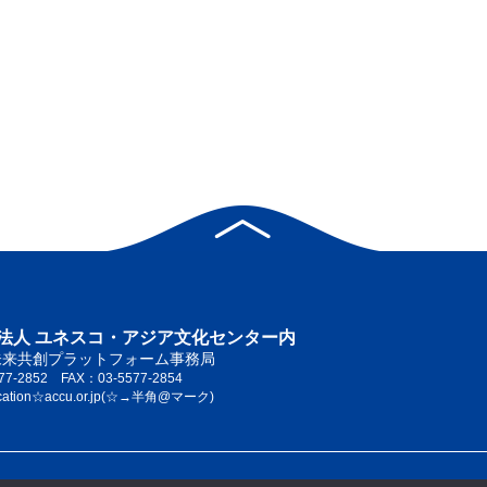
法人 ユネスコ・アジア文化センター内
未来共創プラットフォーム事務局
77-2852 FAX：03-5577-2854
cation☆accu.or.jp(☆→半角@マーク)