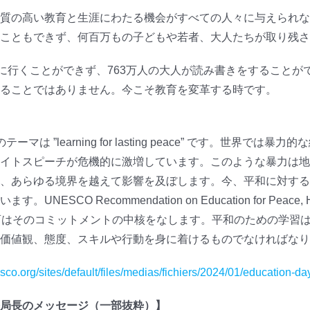
質の高い教育と生涯にわたる機会がすべての人々に与えられな
こともできず、何百万もの子どもや若者、大人たちが取り残さ
校に行くことができず、763万人の大人が読み書きをすること
ることではありません。今こそ教育を変革する時です。
は ”learning for lasting peace” です。世界で
イトスピーチが危機的に激増しています。このような暴力は地
、あらゆる境界を越えて影響を及ぼします。今、平和に対する
 Recommendation on Education for Peace, Human 
、教育はそのコミットメントの中核をなします。平和のための学
価値観、態度、スキルや行動を身に着けるものでなければなり
sco.org/sites/default/files/medias/fichiers/2024/01/education-d
局長のメッセージ（一部抜粋）】