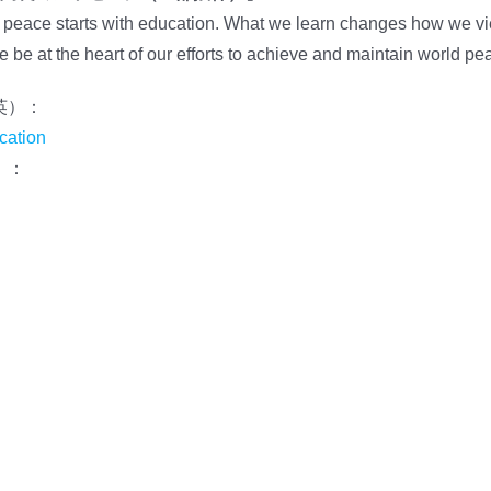
s, peace starts with education. What we learn changes how we 
e be at the heart of our efforts to achieve and maintain world pe
英）：
cation
）：