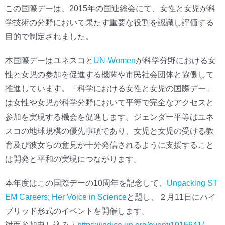
この国際デーは、2015年の国連総会にて、女性と女児が科
学技術の分野において果たす重要な役割を認識し評価する
目的で制定されました。
本国際デーはユネスコと
UN-Women
が科学分野における女
性と女児の参加を促進する機関や市民社会団体と協働して
推進しています。「科学における女性と女児の国際デー」
は女性や女児が科学分野において平等で完全なアクセスと
参加を実現する機会を促進します。ジェンダー平等はユネ
スコの地球規模の優先事項であり、女児と女児の受ける教
育及び彼女らの意見が十分発信されるように支援すること
は開発と平和の実現につながります。
本年度はこの国際デーの10周年を記念して、
Unpacking ST
EM Careers: Her Voice in Science
と題し、２月11日にハイ
ブリッド形式のイベントを開催します。