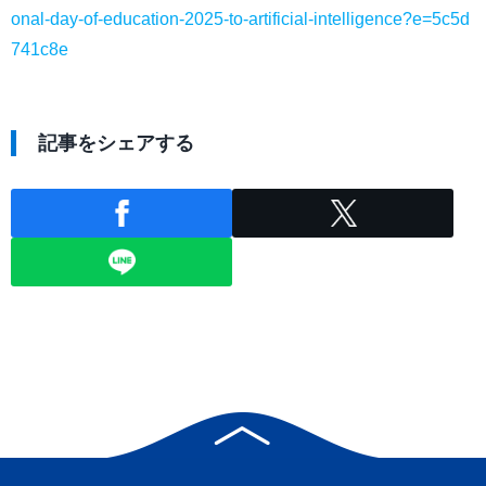
onal-day-of-education-2025-to-artificial-intelligence?e=5c5d
741c8e
記事をシェアする