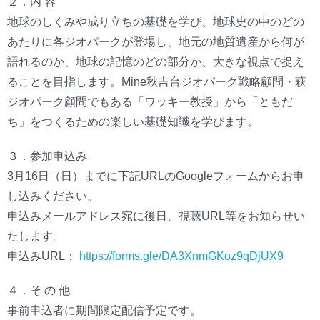
２．内 容
地球のしくみや成り立ちの基礎を学び、地球史の中のどの
あたりに各ジオパークが登場し、地元の地質遺産から何が
語れるのか、地球の記憶のどの部分か、大きな視点で捉え
ることを目指します。Mine秋吉台ジオパーク戦略顧問・萩
ジオパーク顧問でもある「ワッキー教授」から「ともだ
ち」をつくるための楽しい基礎知識を学びます。
３．参加申込み
3月16日（日）まで
に下記URLのGoogleフォームからお申
し込みください。
申込みメールアドレス宛に後日、視聴URL等をお知らせい
たします。
申込みURL：
https://forms.gle/DA3XnmGKoz9qDjUX9
４．そ の 他
事前申込者に期間限定配信予定です。