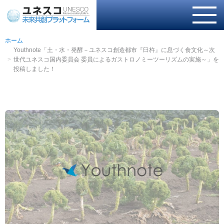
ホーム
Youthnote「土・水・発酵－ユネスコ創造都市『臼杵』に息づく食文化～次
世代ユネスコ国内委員会 委員によるガストロノミーツーリズムの実施～」を
投稿しました！