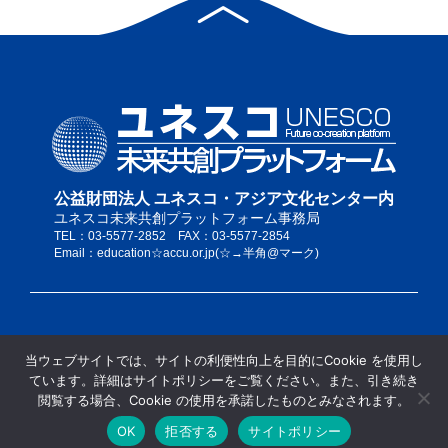
公益財団法人 ユネスコ・アジア文化センター内
ユネスコ未来共創プラットフォーム事務局
TEL：03-5577-2852 FAX：03-5577-2854
Email：education☆accu.or.jp(☆→半角@マーク)
私たちについて
当ウェブサイトでは、サイトの利便性向上を目的にCookie を使用し
サイトポリシー
ています。詳細はサイトポリシーをご覧ください。また、引き続き
当サイトの推奨ブラウザ
閲覧する場合、Cookie の使用を承諾したものとみなされます。
サイトマップ
OK
拒否する
サイトポリシー