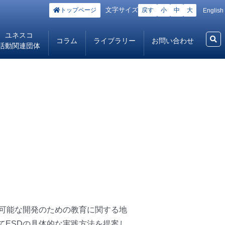
文字サイズ
トップページ
戻す
小
中
大
English
ユネスコ
コラム
ライブラリー
お問い合わせ
活動関連団体
持続可能な開発のための教育に関する地
てESDの具体的な実践方法を提案し