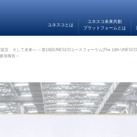
ユネスコ未来共創
ユネスコとは
プラットフォームとは
来へ ～第14回UNESCOユースフォーラム(The 14th UNESCO Youth Forum
ple”)参加報告～