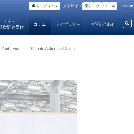
文字サイズ
トップページ
戻す
小
中
大
English
ユネスコ
コラム
ライブラリー
お問い合わせ
活動関連団体
 — “Climate Action and Social