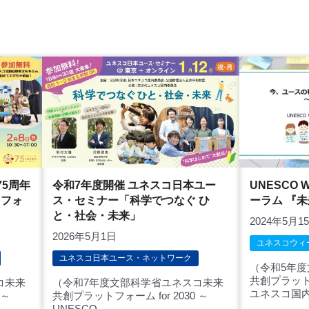
75周年
令和7年度開催 ユネスコ日本ユー
UNESCO 
・フォ
ス・セミナー「科学でつなぐ ひ
ーラム 『
と・社会・未来」
2024年5月1
2026年5月1日
ユネスコウィ
ユネスコ日本ユース・ネットワーク
（令和5年
共創プラッ
コ未来
（令和7年度文部科学省ユネスコ未来
ユネスコ国内
 ～
共創プラットフォーム for 2030 ～
UNESCO...