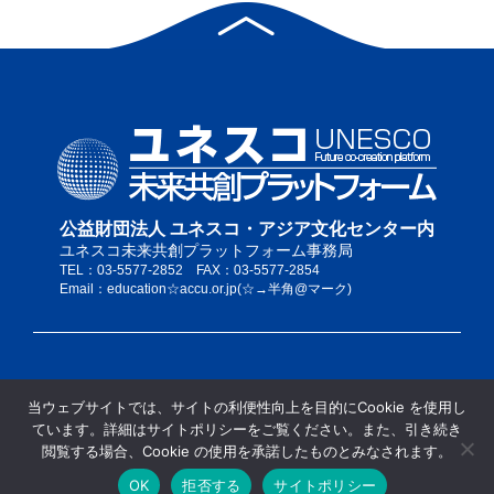
公益財団法人 ユネスコ・アジア文化センター内
ユネスコ未来共創プラットフォーム事務局
TEL：03-5577-2852 FAX：03-5577-2854
Email：education☆accu.or.jp(☆→半角@マーク)
私たちについて
当ウェブサイトでは、サイトの利便性向上を目的にCookie を使用し
サイトポリシー
ています。詳細はサイトポリシーをご覧ください。また、引き続き
当サイトの推奨ブラウザ
閲覧する場合、Cookie の使用を承諾したものとみなされます。
サイトマップ
OK
拒否する
サイトポリシー