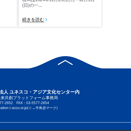
(日)の一...
続きを読む
法人 ユネスコ・アジア文化センター内
未来共創プラットフォーム事務局
77-2852 FAX：03-5577-2854
cation☆accu.or.jp(☆→半角@マーク)