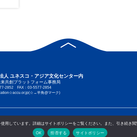
法人 ユネスコ・アジア文化センター内
未来共創プラットフォーム事務局
77-2852 FAX：03-5577-2854
cation☆accu.or.jp(☆→半角@マーク)
 を使用しています。詳細はサイトポリシーをご覧ください。また、引き続き閲覧
私たちについて
サイトポリシー
当サイトの推奨ブラウザ
サイトマッ
OK
拒否する
サイトポリシー