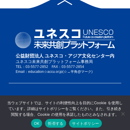
公益財団法人 ユネスコ・アジア文化センター内
ユネスコ未来共創プラットフォーム事務局
TEL：03-5577-2852 FAX：03-5577-2854
Email：education☆accu.or.jp(☆→半角@マーク)
私たちについて
当ウェブサイトでは、サイトの利便性向上を目的にCookie を使用し
サイトポリシー
ています。詳細はサイトポリシーをご覧ください。また、引き続き
当サイトの推奨ブラウザ
閲覧する場合、Cookie の使用を承諾したものとみなされます。
サイトマップ
OK
拒否する
サイトポリシー